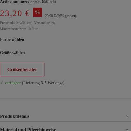
Artikelnummer:
28905-850-545
23,20 €
%
29,00 €
(20% gespart)
Preise inkl. MwSt. zzgl. Versandkosten
Mindestbestellwert 10 Euro
Farbe wählen
Größe wählen
Größenberater
✓ verfügbar
(Lieferung 3-5 Werktage)
Produktdetails
+
Material und Pflegehinweise
+