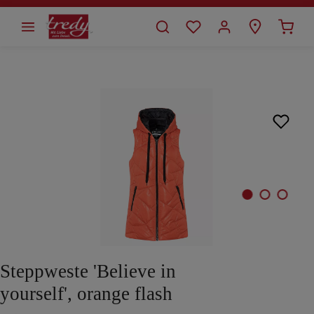
alt springen
Bildergalerie überspringen
Steppweste 'Believe in
yourself', orange flash