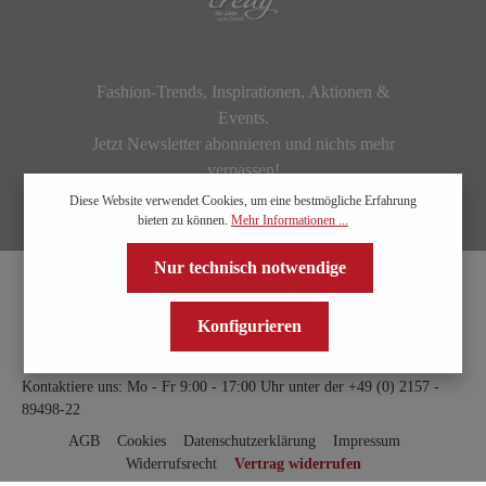
Fashion-Trends, Inspirationen, Aktionen &
Events.
Jetzt Newsletter abonnieren und nichts mehr
verpassen!
Diese Website verwendet Cookies, um eine bestmögliche Erfahrung
bieten zu können.
Mehr Informationen ...
Nur technisch notwendige
Konfigurieren
Kontaktiere uns: Mo - Fr 9:00 - 17:00 Uhr unter der
+49 (0) 2157 -
89498-22
AGB
Cookies
Datenschutzerklärung
Impressum
Widerrufsrecht
Vertrag widerrufen