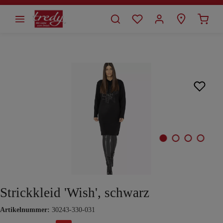
alt springen
Bildergalerie überspringen
Strickkleid 'Wish', schwarz
Artikelnummer:
30243-330-031