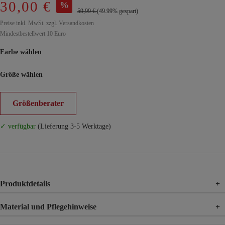
30,00 €
%
59,99 €
(49.99% gespart)
Preise inkl. MwSt. zzgl. Versandkosten
Mindestbestellwert 10 Euro
Farbe wählen
Größe wählen
Größenberater
✓ verfügbar
(Lieferung 3-5 Werktage)
Produktdetails
+
Material und Pflegehinweise
+
Material
8% Polyacryl, 24% Polyester, 15% Polyamid