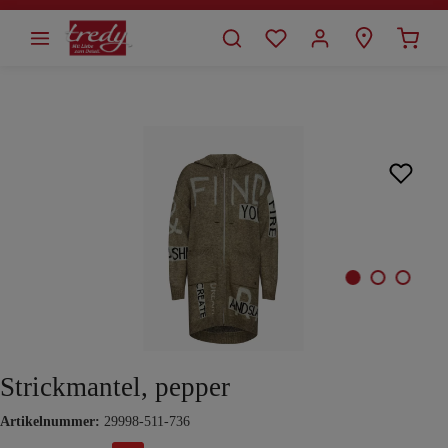
alt springen
Bildergalerie überspringen
Strickmantel, pepper
Artikelnummer:
29998-511-736