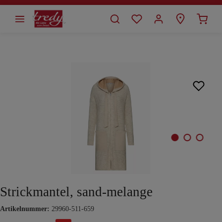
alt springen
Bildergalerie überspringen
Strickmantel, sand-melange
Artikelnummer:
29960-511-659