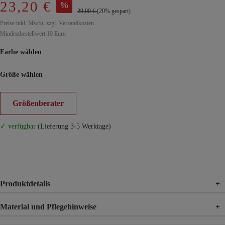
23,20 €
%
29,00 €
(20% gespart)
Preise inkl. MwSt. zzgl. Versandkosten
Mindestbestellwert 10 Euro
Farbe wählen
Größe wählen
Größenberater
✓ verfügbar
(Lieferung 3-5 Werktage)
Produktdetails
+
Material und Pflegehinweise
+
Materia
48% Polyester, 24% Polyacryl, 19% Nylon, 8% Wolle, 1%