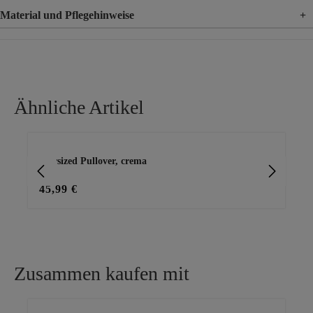
Material und Pflegehinweise
+
Material
100% Baumwolle
Ähnliche Artikel
Produktgalerie überspringen
oversized Pullover, crema
Str
45,99 €
35
Zusammen kaufen mit
Produktgalerie überspringen