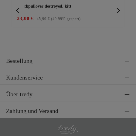
Strickpullover destroyed, kitt
Bas
23,00 €
29
45,99 €
(49.99% gespart)
Bestellung
Kundenservice
Über tredy
Zahlung und Versand