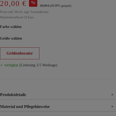
20,00 €
%
39,99 €
(49.99% gespart)
Preise inkl. MwSt. zzgl. Versandkosten
Mindestbestellwert 10 Euro
Farbe wählen
Größe wählen
Größenberater
✓ verfügbar
(Lieferung 3-5 Werktage)
Produktdetails
+
Material und Pflegehinweise
+
Material
50% Viskose, 28% Polyester, 22% Polyamid