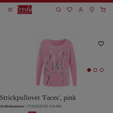
alt springen
Bildergalerie überspringen
Strickpullover 'Faces', pink
Artikelnummer:
1715GESICHT-510-004