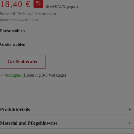
18,40 €
%
23,00 €
(20% gespart)
Preise inkl. MwSt. zzgl. Versandkosten
Mindestbestellwert 10 Euro
Farbe wählen
Größe wählen
Größenberater
✓ verfügbar
(Lieferung 3-5 Werktage)
Produktdetails
+
Material und Pflegehinweise
+
Material
78% Polyacryl, 22% Polyester