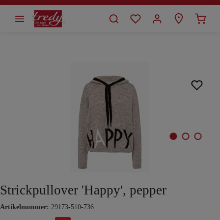
alt springen
Bildergalerie überspringen
Strickpullover 'Happy', pepper
Artikelnummer:
29173-510-736