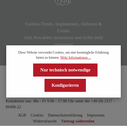
Fashion-Trends, Inspirationen, Aktionen &
Events.
Jetzt Newsletter abonnieren und nichts mehr
verpassen!
Diese Website verwendet Cookies, um eine bestmögliche Erfahrung
bieten zu können.
Mehr Informationen ...
Nur technisch notwendige
Konfigurieren
Kontaktiere uns: Mo - Fr 9:00 - 17:00 Uhr unter der
+49 (0) 2157 -
89498-22
AGB
Cookies
Datenschutzerklärung
Impressum
Widerrufsrecht
Vertrag widerrufen