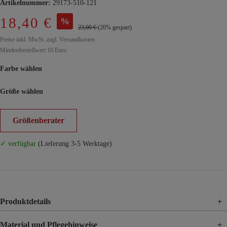
Artikelnummer:
29173-510-121
18,40 €
%
23,00 €
(20% gespart)
Preise inkl. MwSt. zzgl. Versandkosten
Mindestbestellwert 10 Euro
Farbe wählen
Größe wählen
Größenberater
✓ verfügbar
(Lieferung 3-5 Werktage)
Produktdetails
+
Material und Pflegehinweise
+