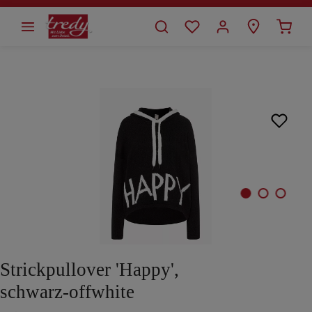
alt springen
Bildergalerie überspringen
Strickpullover 'Happy',
schwarz-offwhite