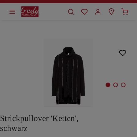
alt springen
Bildergalerie überspringen
Strickpullover 'Ketten',
schwarz