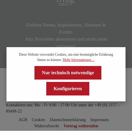
Fashion-Trends, Inspirationen, Aktionen &
Events.
Jetzt Newsletter abonnieren und nichts mehr
verpassen!
Diese Website verwendet Cookies, um eine bestmögliche Erfahrung
bieten zu können.
Mehr Informationen ...
Nur technisch notwendige
Konfigurieren
Kontaktiere uns: Mo - Fr 9:00 - 17:00 Uhr unter der
+49 (0) 2157 -
89498-22
AGB
Cookies
Datenschutzerklärung
Impressum
Widerrufsrecht
Vertrag widerrufen