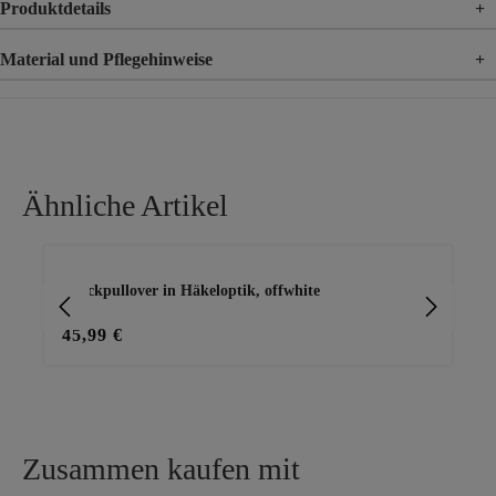
Produktdetails
+
Material und Pflegehinweise
+
Mater
39% Recyceltes Polyester, 25% Polyester, 12% Nylon, 10% Acryl,
ial
2% Spandex
Ähnliche Artikel
Produktgalerie überspringen
Strickpullover in Häkeloptik, offwhite
ove
45,99 €
45
Zusammen kaufen mit