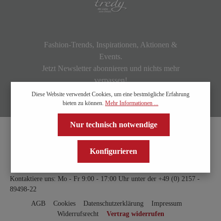
Fashion-Trends, Inspirationen, Aktionen &
Events.
Jetzt Newsletter abonnieren und nichts mehr
verpassen!
Diese Website verwendet Cookies, um eine bestmögliche Erfahrung
bieten zu können.
Mehr Informationen ...
Nur technisch notwendige
Konfigurieren
Kontaktiere uns: Mo - Fr 9:00 - 17:00 Uhr unter der
+49 (0) 2157 -
89498-22
AGB
Cookies
Datenschutzerklärung
Impressum
Widerrufsrecht
Vertrag widerrufen