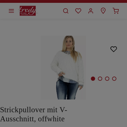
alt springen
Bildergalerie überspringen
Strickpullover mit V-
Ausschnitt, offwhite