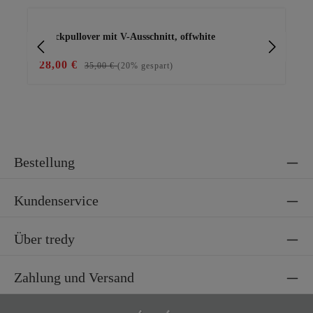
Produktgalerie überspringen
Strickpullover mit V-Ausschnitt, offwhite
Le
28,00 €
29
35,00 €
(20% gespart)
Bestellung
Kundenservice
Über tredy
Zahlung und Versand