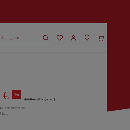
CURVY
SALE
 €
%
39,00 €
(20% gespart)
zgl. Versandkosten
0 Euro