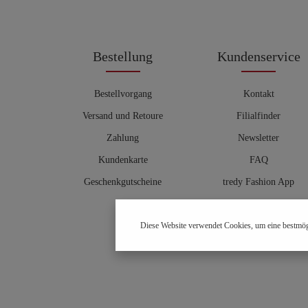
Bestellung
Kundenservice
Bestellvorgang
Kontakt
Versand und Retoure
Filialfinder
Zahlung
Newsletter
Kundenkarte
FAQ
Geschenkgutscheine
tredy Fashion App
Größentabelle
Diese Website verwendet Cookies, um eine bestmög
Hosenberater
OUTLET