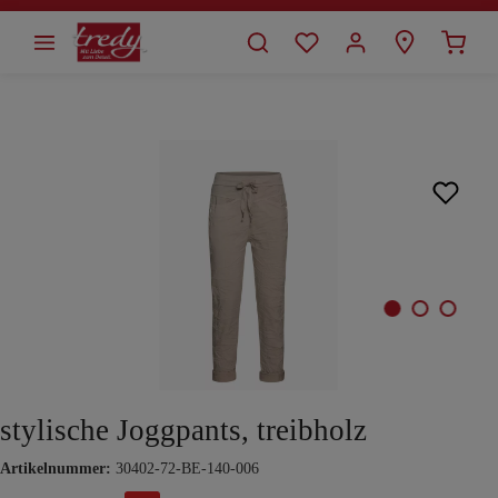
alt springen
Bildergalerie überspringen
stylische Joggpants, treibholz
Artikelnummer:
30402-72-BE-140-006