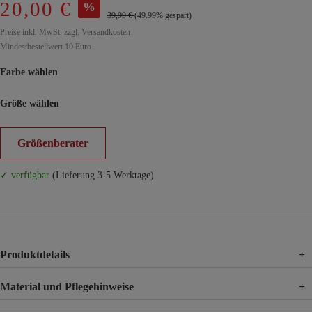
20,00 €
%
39,99 €
(49.99% gespart)
Preise inkl. MwSt. zzgl. Versandkosten
Mindestbestellwert 10 Euro
Farbe wählen
Größe wählen
Größenberater
✓ verfügbar
(Lieferung 3-5 Werktage)
Produktdetails
+
Material und Pflegehinweise
+
Material
75% Viskose, 20% Nylon, 5% Elasthan