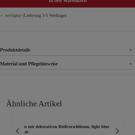
In den Warenkorb
✓ verfügbar
(Lieferung 3-5 Werktage)
Produktdetails
+
Material und Pflegehinweise
+
Material
100% Baumwolle
Ähnliche Artikel
Produktgalerie überspringen
Jeans mit dekorativen Reißverschlüssen, light blue
st
denim