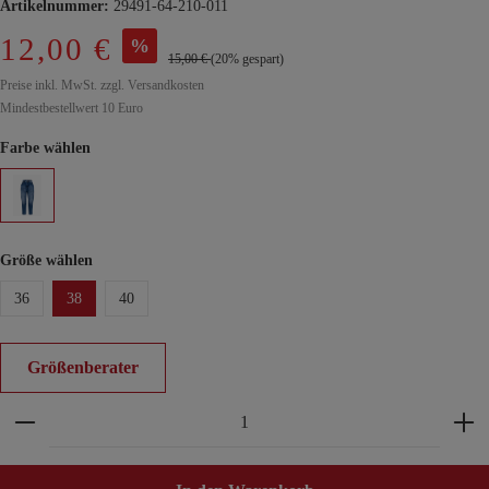
Artikelnummer:
29491-64-210-011
12,00 €
%
15,00 €
(20% gespart)
Preise inkl. MwSt. zzgl. Versandkosten
Mindestbestellwert 10 Euro
Farbe wählen
Größe wählen
36
38
40
Größenberater
Produkt Anzahl: Gib den gewünschten Wert ein ode