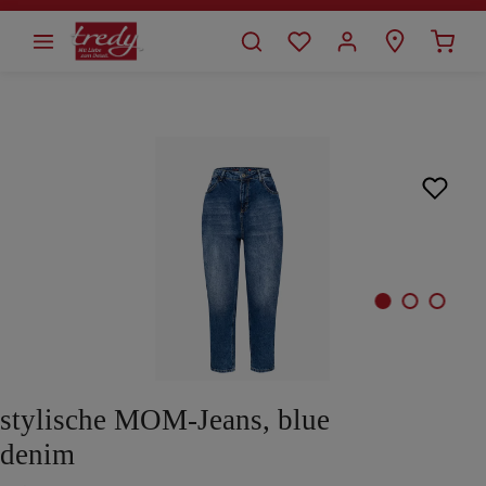
alt springen
Bildergalerie überspringen
stylische MOM-Jeans, blue
denim