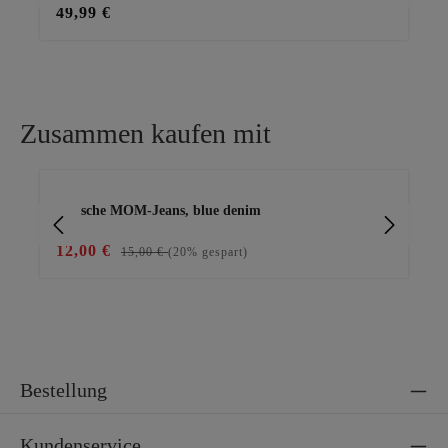
49,99 €
49
Zusammen kaufen mit
Produktgalerie überspringen
stylische MOM-Jeans, blue denim
Ge
12,00 €
69
15,00 €
(20% gespart)
Bestellung
Kundenservice