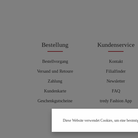
Bestellung
Kundenservice
Bestellvorgang
Kontakt
Versand und Retoure
Filialfinder
Zahlung
Newsletter
Kundenkarte
FAQ
Geschenkgutscheine
tredy Fashion App
Größentabelle
Diese Website verwendet Cookies, um eine bestmög
Hosenberater
OUTLET