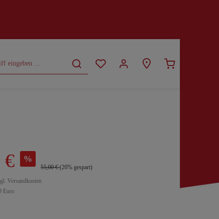
CURVY
SALE
 €
%
55,00 €
(20% gespart)
zgl. Versandkosten
0 Euro