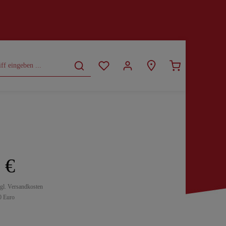
CURVY
SALE
 €
zgl. Versandkosten
0 Euro