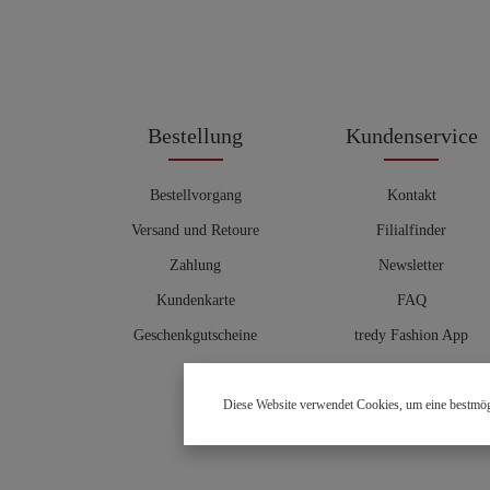
Bestellung
Kundenservice
Bestellvorgang
Kontakt
Versand und Retoure
Filialfinder
Zahlung
Newsletter
Kundenkarte
FAQ
Geschenkgutscheine
tredy Fashion App
Größentabelle
Diese Website verwendet Cookies, um eine bestmög
Hosenberater
OUTLET