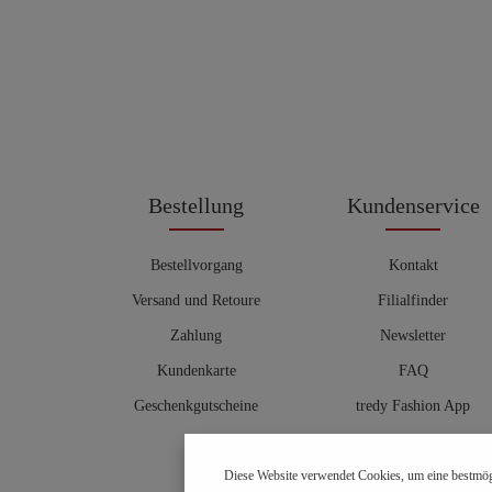
Bestellung
Kundenservice
Bestellvorgang
Kontakt
Versand und Retoure
Filialfinder
Zahlung
Newsletter
Kundenkarte
FAQ
Geschenkgutscheine
tredy Fashion App
Größentabelle
Diese Website verwendet Cookies, um eine bestmög
Hosenberater