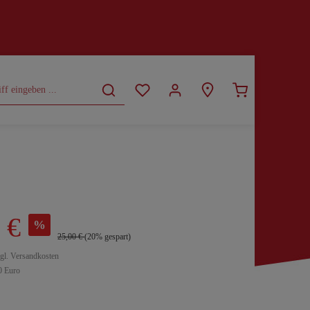
CURVY
SALE
 €
%
25,00 €
(20% gespart)
zgl. Versandkosten
0 Euro