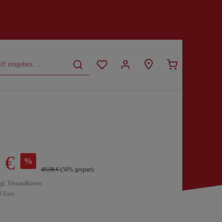
CURVY
SALE
 €
%
49,98 €
(50% gespart)
zgl. Versandkosten
0 Euro