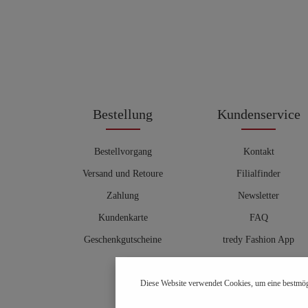
Bestellung
Kundenservice
Bestellvorgang
Kontakt
Versand und Retoure
Filialfinder
Zahlung
Newsletter
Kundenkarte
FAQ
Geschenkgutscheine
tredy Fashion App
Größentabelle
Diese Website verwendet Cookies, um eine bestmög
Hosenberater
OUTLET