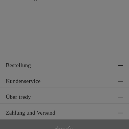
Material
65% Baumwolle, 35% Polyester
Material 2
62% Polyester, 35% Polyamid, 3% Elasthan
Bestellung
Kundenservice
Über tredy
Zahlung und Versand