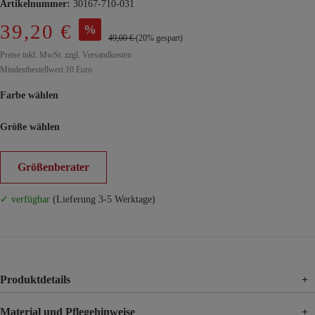
Artikelnummer:
30167-710-031
39,20 €
%
49,00 €
(20% gespart)
Preise inkl. MwSt. zzgl. Versandkosten
Mindestbestellwert 10 Euro
Farbe wählen
Größe wählen
Größenberater
✓ verfügbar
(Lieferung 3-5 Werktage)
Produktdetails
+
Material und Pflegehinweise
+