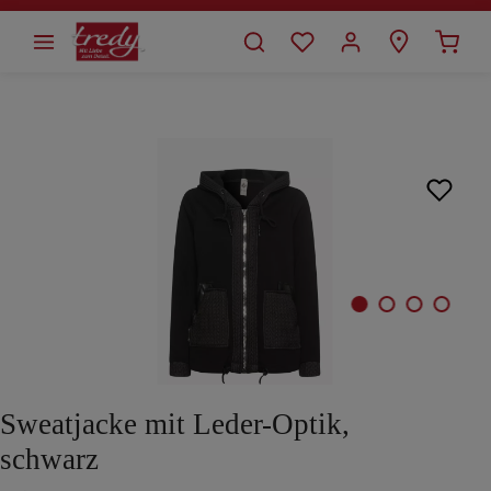
alt springen
Bildergalerie überspringen
Sweatjacke mit Leder-Optik,
schwarz