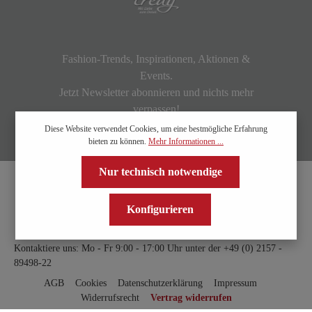
Fashion-Trends, Inspirationen, Aktionen &
Events.
Jetzt Newsletter abonnieren und nichts mehr
verpassen!
Diese Website verwendet Cookies, um eine bestmögliche Erfahrung
bieten zu können.
Mehr Informationen ...
Nur technisch notwendige
Konfigurieren
Kontaktiere uns: Mo - Fr 9:00 - 17:00 Uhr unter der
+49 (0) 2157 -
89498-22
AGB
Cookies
Datenschutzerklärung
Impressum
Widerrufsrecht
Vertrag widerrufen