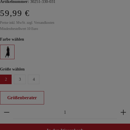
Artikelnummer:
30251-330-031
59,99 €
Preise inkl. MwSt. zzgl. Versandkosten
Mindestbestellwert 10 Euro
Farbe wählen
Größe wählen
2
3
4
Größenberater
Produkt Anzahl: Gib den gewünschten Wert ein ode