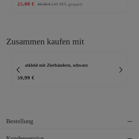
25,00 €
25
49,99 €
(49.99% gespart)
Zusammen kaufen mit
Produktgalerie überspringen
Sweatkleid mit Zierbändern, schwarz
Cap
59,99 €
29
Bestellung
Kundenservice