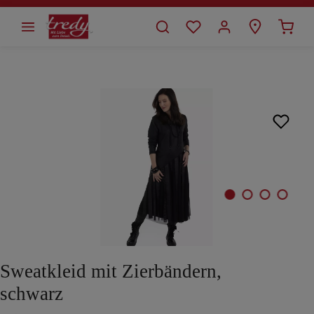
alt springen
Bildergalerie überspringen
Sweatkleid mit Zierbändern,
schwarz