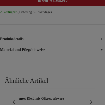
In den Warenkorb
✓ verfügbar
(Lieferung 3-5 Werktage)
Produktdetails
+
Material und Pflegehinweise
+
Material
70% Baumwolle, 30% Polyester
Material 2
100% Polyester
Material 3
100% Viskose
Ähnliche Artikel
Produktgalerie überspringen
elegantes Kleid mit Glitzer, schwarz
All