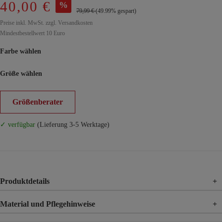
40,00 €
%
79,99 €
(49.99% gespart)
Preise inkl. MwSt. zzgl. Versandkosten
Mindestbestellwert 10 Euro
Farbe wählen
Größe wählen
Größenberater
✓ verfügbar
(Lieferung 3-5 Werktage)
Produktdetails
+
Material und Pflegehinweise
+
Material
100% Baumwolle