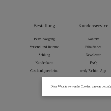
Bestellung
Kundenservice
Bestellvorgang
Kontakt
Versand und Retoure
Filialfinder
Zahlung
Newsletter
Kundenkarte
FAQ
Geschenkgutscheine
tredy Fashion App
Größentabelle
Diese Website verwendet Cookies, um eine bestmög
Hosenberater
OUTLET