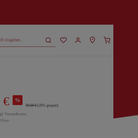
CURVY
SALE
 €
%
59,00 €
(20% gespart)
zgl. Versandkosten
0 Euro