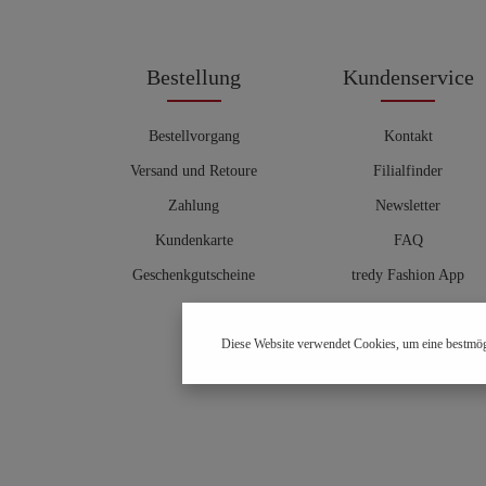
Bestellung
Kundenservice
Bestellvorgang
Kontakt
Versand und Retoure
Filialfinder
Zahlung
Newsletter
Kundenkarte
FAQ
Geschenkgutscheine
tredy Fashion App
Größentabelle
Diese Website verwendet Cookies, um eine bestmög
Hosenberater
OUTLET