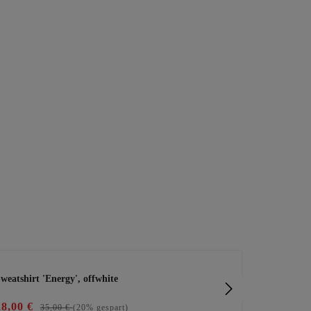
weatshirt 'Energy', offwhite
Sweatpullove
28,00 €
45,99 €
35,00 €
(20% gespart)