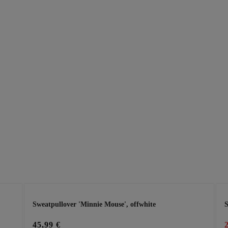
Sweatpullover 'Minnie Mouse', offwhite
S
45,99 €