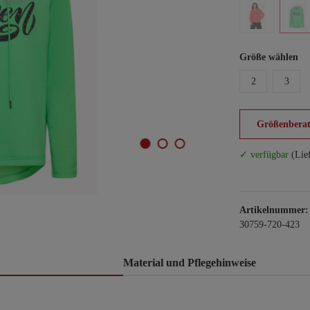
Größe wählen
2
3
Größenberat
✓ verfügbar
(Lie
Artikelnummer:
30759-720-423
Material und Pflegehinweise