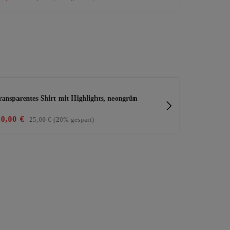
ransparentes Shirt mit Highlights, neongrün
Joggpants mi
20,00 €
29,99 €
25,00 €
(20% gespart)