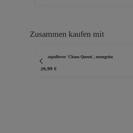
Zusammen kaufen mit
Produktgalerie überspringen
z
Sweatpullover 'Chaos Queen', neongrün
39,99 €