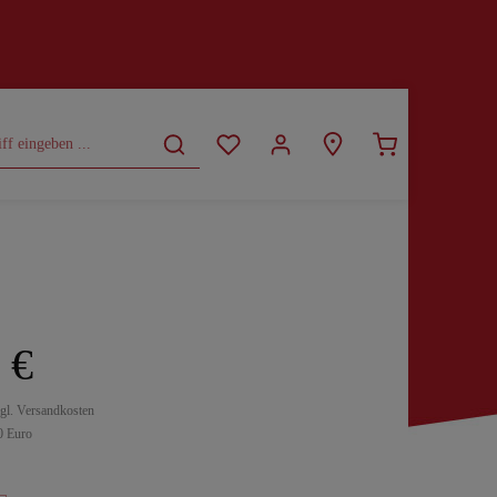
CURVY
SALE
 €
zgl. Versandkosten
0 Euro