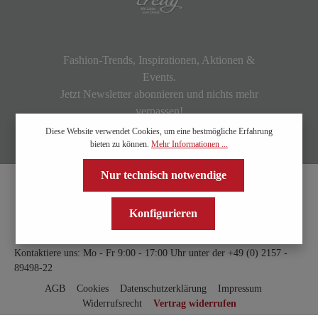
Fashion-Trends, Inspirationen, Aktionen &
Events.
Jetzt Newsletter abonnieren und nichts mehr
verpassen!
Diese Website verwendet Cookies, um eine bestmögliche Erfahrung
bieten zu können.
Mehr Informationen ...
Nur technisch notwendige
Konfigurieren
Kontaktiere uns: Mo - Fr 9:00 - 17:00 Uhr unter der
+49 (0) 2157 -
89498-22
AGB
Cookies
Datenschutzerklärung
Impressum
Widerrufsrecht
Vertrag widerrufen