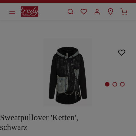
alt springen
Bildergalerie überspringen
Sweatpullover 'Ketten',
schwarz