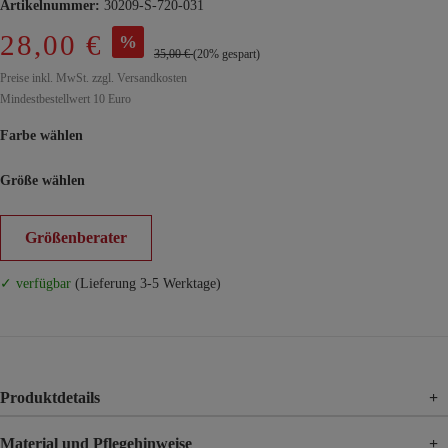
Artikelnummer:
30209-S-720-031
28,00 €
%
35,00 €
(20% gespart)
Preise inkl. MwSt. zzgl. Versandkosten
Mindestbestellwert 10 Euro
Farbe wählen
Größe wählen
Größenberater
✓ verfügbar
(Lieferung 3-5 Werktage)
Produktdetails
+
Material und Pflegehinweise
+