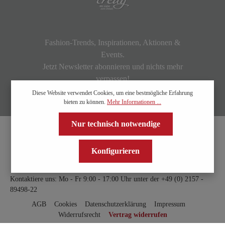
Fashion-Trends, Inspirationen, Aktionen &
Events.
Jetzt Newsletter abonnieren und nichts mehr
verpassen!
Diese Website verwendet Cookies, um eine bestmögliche Erfahrung
bieten zu können.
Mehr Informationen ...
Nur technisch notwendige
Konfigurieren
Kontaktiere uns: Mo - Fr 9:00 - 17:00 Uhr unter der
+49 (0) 2157 -
89498-22
AGB
Cookies
Datenschutzerklärung
Impressum
Widerrufsrecht
Vertrag widerrufen