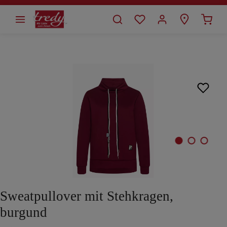
alt springen
Bildergalerie überspringen
Sweatpullover mit Stehkragen,
burgund