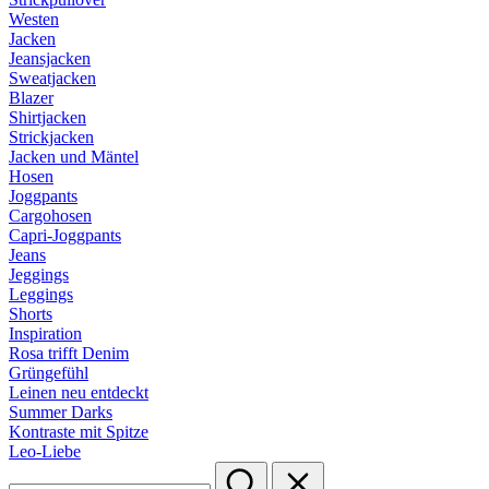
Westen
Jacken
Jeansjacken
Sweatjacken
Blazer
Shirtjacken
Strickjacken
Jacken und Mäntel
Hosen
Joggpants
Cargohosen
Capri-Joggpants
Jeans
Jeggings
Leggings
Shorts
Inspiration
Rosa trifft Denim
Grüngefühl
Leinen neu entdeckt
Summer Darks
Kontraste mit Spitze
Leo-Liebe