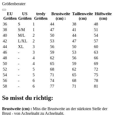
Größenberater
EU
US
tredy
Brustweite
Taillenweite
Hüftweite
Größen
Größen
Größen
(cm) :
(cm)
(cm)
36
S
1
44
38
48
38
S/M
1
47
41
51
40
M/L
2
50
44
54
42
L/XL
2
53
47
57
44
XL
3
56
50
60
46
-
3
59
53
63
48
-
4
62
56
66
50
-
4
65
59
69
52
-
5
68
62
72
54
-
5
71
65
75
56
-
6
74
68
78
58
-
6
77
71
81
So misst du richtig:
Brustweite (cm) :
Miss die Brustweite an der stärksten Stelle der
Brust - von Achselnaht zu Achselnaht.