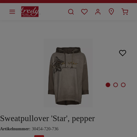
alt springen
Bildergalerie überspringen
Sweatpullover 'Star', pepper
Artikelnummer:
30454-720-736