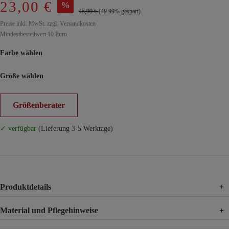
23,00 €
%
45,99 €
(49.99% gespart)
Preise inkl. MwSt. zzgl. Versandkosten
Mindestbestellwert 10 Euro
Farbe wählen
Größe wählen
Größenberater
✓ verfügbar
(Lieferung 3-5 Werktage)
Produktdetails
+
Material und Pflegehinweise
+
Material
50% Baumwolle, 50% Polyester