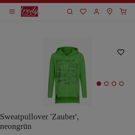
alt springen
Bildergalerie überspringen
Sweatpullover 'Zauber',
neongrün