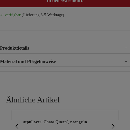
In den Warenkorb
✓ verfügbar
(Lieferung 3-5 Werktage)
Produktdetails
+
Material und Pflegehinweise
+
Material
65% Baumwolle, 35% Polyester
Ähnliche Artikel
Produktgalerie überspringen
Sweatpullover 'Chaos Queen', neongrün
Sw