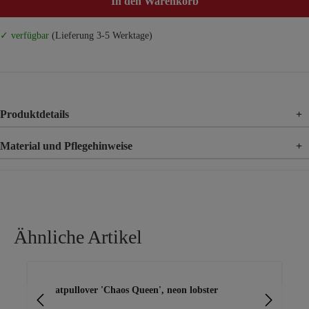
In den Warenkorb
✓ verfügbar
(Lieferung 3-5 Werktage)
Produktdetails
+
Material und Pflegehinweise
+
Material
65% Baumwolle, 35% Polyester
Ähnliche Artikel
Produktgalerie überspringen
Sweatpullover 'Chaos Queen', neon lobster
Sw