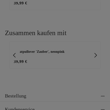
39,99 €
45
Zusammen kaufen mit
Produktgalerie überspringen
Sweatpullover 'Zauber', neonpink
Ba
39,99 €
15
Bestellung
Kundenservice