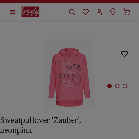
alt springen
Bildergalerie überspringen
Sweatpullover 'Zauber',
neonpink