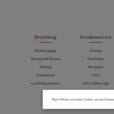
Bestellung
Kundenservice
Bestellvorgang
Kontakt
Versand und Retoure
Filialfinder
Zahlung
Newsletter
Kundenkarte
FAQ
Geschenkgutscheine
tredy Fashion App
Größentabelle
Diese Website verwendet Cookies, um eine bestmög
Hosenberater
OUTLET