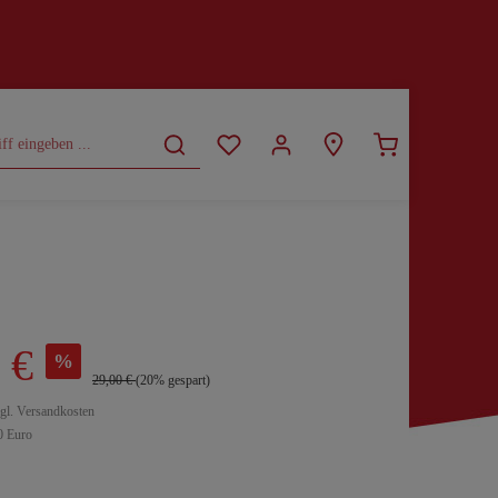
CURVY
SALE
 €
%
29,00 €
(20% gespart)
zgl. Versandkosten
0 Euro