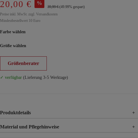
20,00 €
%
39,99 €
(49.99% gespart)
Preise inkl. MwSt. zzgl. Versandkosten
Mindestbestellwert 10 Euro
Farbe wählen
Größe wählen
Größenberater
✓ verfügbar
(Lieferung 3-5 Werktage)
Produktdetails
+
Material und Pflegehinweise
+
Material
80% Polyester, 20% Baumwolle