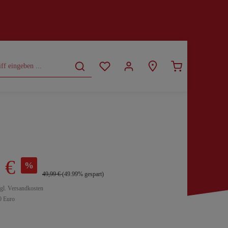
CURVY
SALE
 €
%
49,99 €
(49.99% gespart)
zgl. Versandkosten
0 Euro