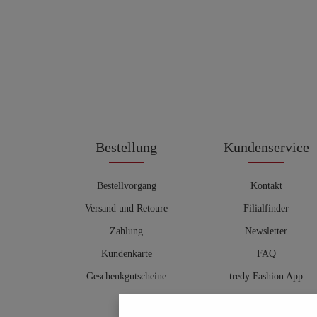
Bestellung
Kundenservice
Bestellvorgang
Kontakt
Versand und Retoure
Filialfinder
Zahlung
Newsletter
Kundenkarte
FAQ
Geschenkgutscheine
tredy Fashion App
Größentabelle