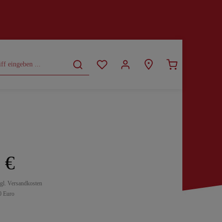
CURVY
SALE
 €
zgl. Versandkosten
0 Euro