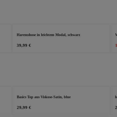
Haremshose in leichtem Modal, schwarz
W
39,99 €
Basics Top aus Viskose-Satin, blue
l
29,99 €