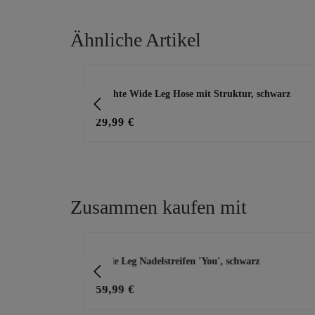
Ähnliche Artikel
Produktgalerie überspringen
en, schwarz
Leichte Wide Leg Hose mit Struktur, schwarz
29,99 €
Zusammen kaufen mit
Produktgalerie überspringen
 khaki
Wide Leg Nadelstreifen 'You', schwarz
59,99 €