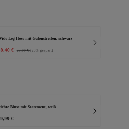
ide Leg Hose mit Galonstreifen, schwarz
Bequeme Wid
18,40 €
39,99 €
23,00 €
(20% gespart)
eichte Bluse mit Statement, weiß
Shirt mit Spi
29,99 €
29,99 €