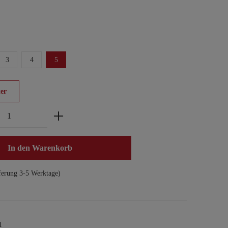
3
4
5
er
zahl: Gib den gewünschten Wert ein oder benu
In den Warenkorb
ferung 3-5 Werktage)
1