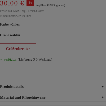
30,00 €
%
59,99 €
(49.99% gespart)
Preise inkl. MwSt. zzgl. Versandkosten
Mindestbestellwert 10 Euro
Farbe wählen
Größe wählen
Größenberater
✓ verfügbar
(Lieferung 3-5 Werktage)
Produktdetails
+
Material und Pflegehinweise
+
Material
100% Baumwolle