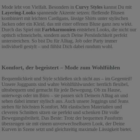
Mode lebt von Vielfalt. Besonders in
Curvy Styles
kannst Du mit
Layering-Looks
spannende Akzente setzen: fließende Blusen
kombiniert mit leichten Cardigans, lässige Shirts unter stylischen
Jacken oder ein Kleid, das mit einer offenen Bluse ganz neu wirkt.
Durch das Spiel mit
Farbharmonien
entstehen Looks, die nicht nur
optisch schmeicheln, sondern auch Deine Persönlichkeit perfekt
unterstreichen. So bist Du für Alltag, Job oder Party immer
individuell gestylt – und fühlst Dich dabei rundum wohl.
Komfort, der begeistert – Mode zum Wohlfühlen
Bequemlichkeit und Style schließen sich nicht aus – im Gegenteil!
Unsere Joggpants sind wahre Wohlfühlwunder: herrlich flexibel,
ultrabequem und gemacht für jede Bewegung. Ob zu Hause,
unterwegs oder im Büro – sie passen sich Deinem Alltag an und
sehen dabei immer stylisch aus. Auch unsere Jeggings und Jeans
stehen für höchsten Komfort. Mit elastischen Materialien und
cleveren Schnitten sitzen sie perfekt und schenken Dir volle
Bewegungsfreiheit. Das Beste: Trotz der bequemen Passform
überzeugen sie mit einem unverwechselbaren Look, der Deine
Kurven in Szene setzt und gleichzeitig maximale Lässigkeit bietet.