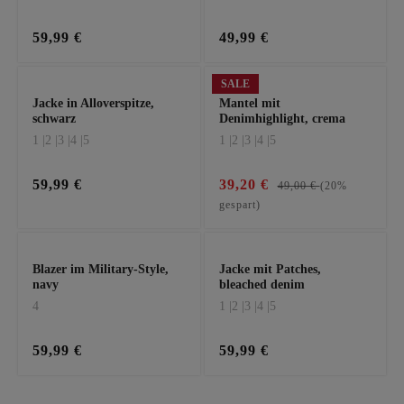
59,99 €
49,99 €
SALE
Jacke in Alloverspitze,
Mantel mit
schwarz
Denimhighlight, crema
1 |
2 |
3 |
4 |
5
1 |
2 |
3 |
4 |
5
59,99 €
39,20 €
49,00 €
(20%
gespart)
Blazer im Military-Style,
Jacke mit Patches,
navy
bleached denim
4
1 |
2 |
3 |
4 |
5
59,99 €
59,99 €