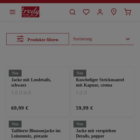
alt springen
Produkte filtern
Es werden 24 von 75 Produkten angezeigt.
Neu
Neu
Jacke mit Leodetails,
Kuscheliger Strickmantel
schwarz
mit Kapuze, crema
1 |
2 |
3 |
4 |
5
1 |
2 |
3
69,99 €
59,99 €
Neu
Neu
Taillierte Blousonjacke im
Jacke mit verspielten
Leinenmix, pistazie
Details, pepper