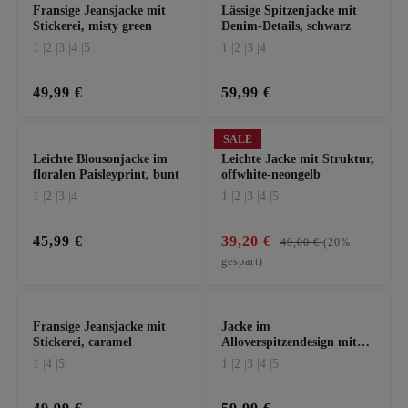
Fransige Jeansjacke mit
Lässige Spitzenjacke mit
Stickerei, misty green
Denim-Details, schwarz
1 |
2 |
3 |
4 |
5
1 |
2 |
3 |
4
49,99 €
59,99 €
SALE
Leichte Blousonjacke im
Leichte Jacke mit Struktur,
floralen Paisleyprint, bunt
offwhite-neongelb
1 |
2 |
3 |
4
1 |
2 |
3 |
4 |
5
45,99 €
39,20 €
49,00 €
(20%
gespart)
Fransige Jeansjacke mit
Jacke im
Stickerei, caramel
Alloverspitzendesign mit
Ziersteinen, offwhite
1 |
4 |
5
1 |
2 |
3 |
4 |
5