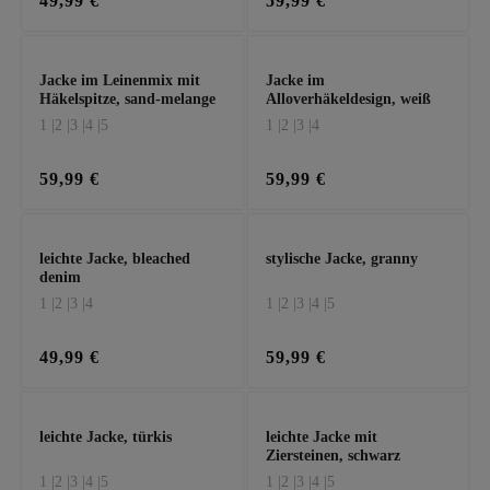
49,99 €
59,99 €
Jacke im Leinenmix mit
Jacke im
Häkelspitze, sand-melange
Alloverhäkeldesign, weiß
1 |
2 |
3 |
4 |
5
1 |
2 |
3 |
4
59,99 €
59,99 €
leichte Jacke, bleached
stylische Jacke, granny
denim
1 |
2 |
3 |
4
1 |
2 |
3 |
4 |
5
49,99 €
59,99 €
leichte Jacke, türkis
leichte Jacke mit
Ziersteinen, schwarz
1 |
2 |
3 |
4 |
5
1 |
2 |
3 |
4 |
5