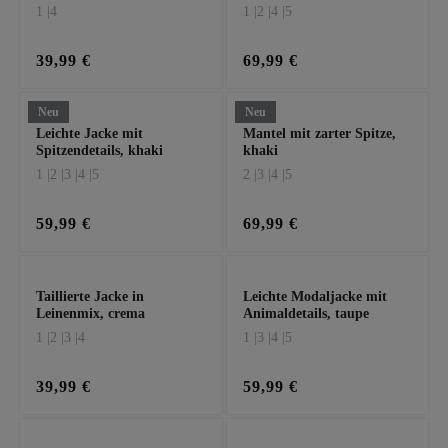
1 |
4
1 |
2 |
4 |
5
39,99 €
69,99 €
Neu
Neu
Leichte Jacke mit
Mantel mit zarter Spitze,
Spitzendetails, khaki
khaki
1 |
2 |
3 |
4 |
5
2 |
3 |
4 |
5
59,99 €
69,99 €
Taillierte Jacke in
Leichte Modaljacke mit
Leinenmix, crema
Animaldetails, taupe
1 |
2 |
3 |
4
1 |
3 |
4 |
5
39,99 €
59,99 €