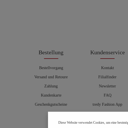
Bestellung
Kundenservice
Bestellvorgang
Kontakt
Versand und Retoure
Filialfinder
Zahlung
Newsletter
Kundenkarte
FAQ
Geschenkgutscheine
tredy Fashion App
Größentabelle
Diese Website verwendet Cookies, um eine bestmög
Hosenberater