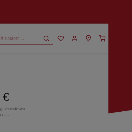
CURVY
SALE
 €
zgl. Versandkosten
0 Euro