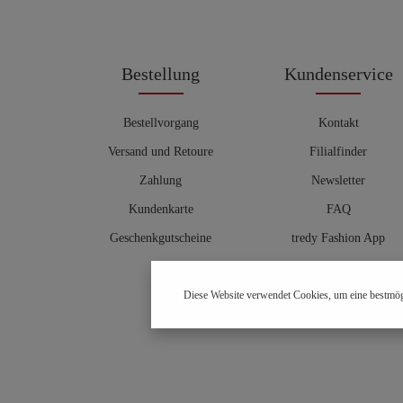
Bestellung
Kundenservice
Bestellvorgang
Kontakt
Versand und Retoure
Filialfinder
Zahlung
Newsletter
Kundenkarte
FAQ
Geschenkgutscheine
tredy Fashion App
Größentabelle
Diese Website verwendet Cookies, um eine bestmög
Hosenberater
OUTLET