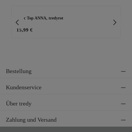
Produktgalerie überspringen
Basic Top ANNA, tredyrot
Pul
15,99 €
28
Bestellung
Kundenservice
Über tredy
Zahlung und Versand