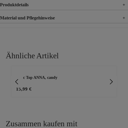
Produktdetails
+
Material und Pflegehinweise
+
Material
100% Viskose
Material 2
100% Polyester
Ähnliche Artikel
Produktgalerie überspringen
Basic Top ANNA, candy
Ba
15,99 €
15
Zusammen kaufen mit