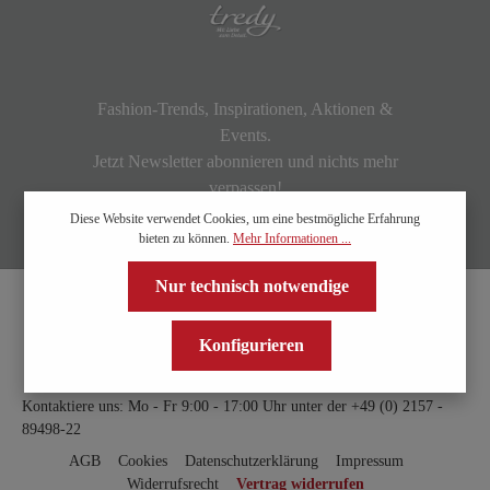
Fashion-Trends, Inspirationen, Aktionen &
Events.
Jetzt Newsletter abonnieren und nichts mehr
verpassen!
Diese Website verwendet Cookies, um eine bestmögliche Erfahrung
bieten zu können.
Mehr Informationen ...
Nur technisch notwendige
Konfigurieren
Kontaktiere uns: Mo - Fr 9:00 - 17:00 Uhr unter der
+49 (0) 2157 -
89498-22
AGB
Cookies
Datenschutzerklärung
Impressum
Widerrufsrecht
Vertrag widerrufen