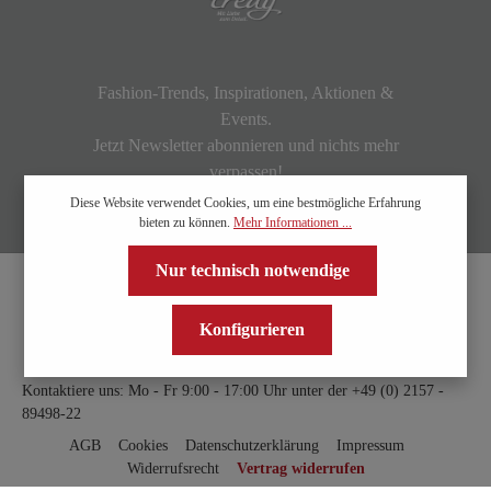
Fashion-Trends, Inspirationen, Aktionen &
Events.
Jetzt Newsletter abonnieren und nichts mehr
verpassen!
Diese Website verwendet Cookies, um eine bestmögliche Erfahrung
bieten zu können.
Mehr Informationen ...
Nur technisch notwendige
Konfigurieren
Kontaktiere uns: Mo - Fr 9:00 - 17:00 Uhr unter der
+49 (0) 2157 -
89498-22
AGB
Cookies
Datenschutzerklärung
Impressum
Widerrufsrecht
Vertrag widerrufen