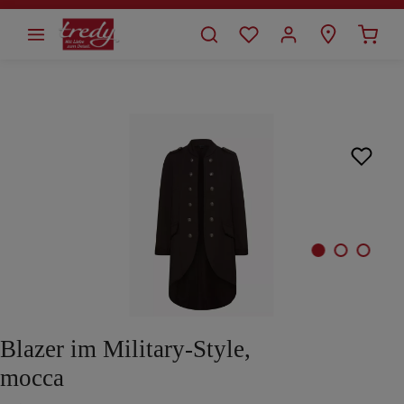
alt springen
Bildergalerie überspringen
Blazer im Military-Style,
mocca