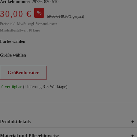
Artikelnummer:
29736-820-510
30,00 €
%
59,99 €
(49.99% gespart)
Preise inkl. MwSt. zzgl. Versandkosten
Mindestbestellwert 10 Euro
Farbe wählen
Größe wählen
Größenberater
✓ verfügbar
(Lieferung 3-5 Werktage)
Produktdetails
+
Material und Pflegehinweise
+