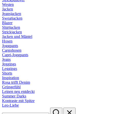
Westen
Jacken
Jeansjacken
Sweatjacken
Blazer
Shirtjacken
Strickjacken
Jacken und Mäntel
Hosen
Joggpants
Cargohosen
Capri-Joggpants
Jeans
Jeggings
Leggings
Shorts
Inspiration
Rosa trifft Denim
Grüngefühl
Leinen neu entdeckt
Summer Darks
Kontraste mit Spitze
Leo-Liebe