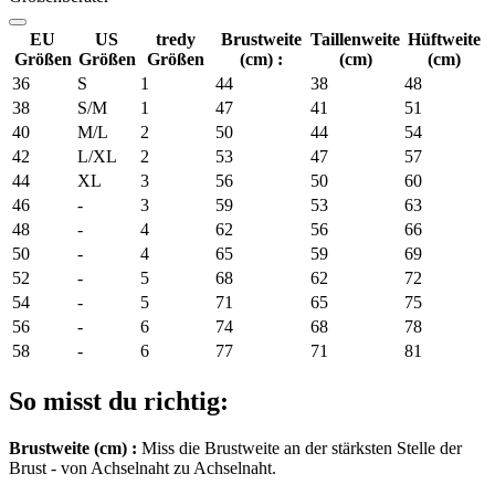
EU
US
tredy
Brustweite
Taillenweite
Hüftweite
Größen
Größen
Größen
(cm) :
(cm)
(cm)
36
S
1
44
38
48
38
S/M
1
47
41
51
40
M/L
2
50
44
54
42
L/XL
2
53
47
57
44
XL
3
56
50
60
46
-
3
59
53
63
48
-
4
62
56
66
50
-
4
65
59
69
52
-
5
68
62
72
54
-
5
71
65
75
56
-
6
74
68
78
58
-
6
77
71
81
So misst du richtig:
Brustweite (cm) :
Miss die Brustweite an der stärksten Stelle der
Brust - von Achselnaht zu Achselnaht.