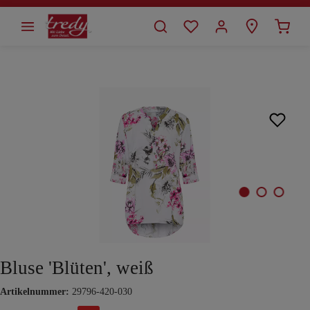
alt springen
Bildergalerie überspringen
Bluse 'Blüten', weiß
Artikelnummer:
29796-420-030