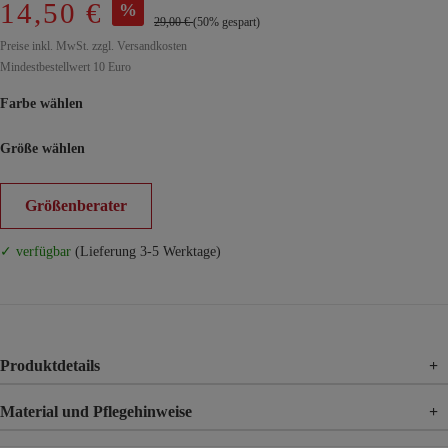
14,50 €
%
29,00 €
(50% gespart)
Preise inkl. MwSt. zzgl. Versandkosten
Mindestbestellwert 10 Euro
Farbe wählen
Größe wählen
Größenberater
✓ verfügbar
(Lieferung 3-5 Werktage)
Produktdetails
+
Material und Pflegehinweise
+
Material
100% Viskose