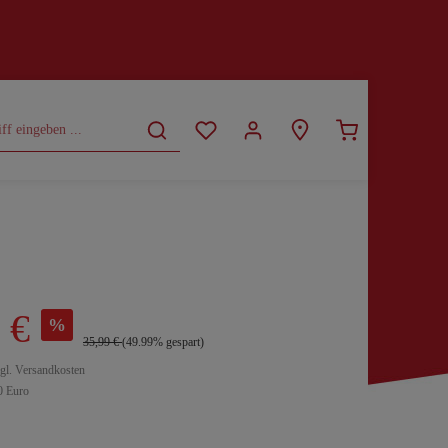
CURVY
SALE
 €
%
35,99 €
(49.99% gespart)
zgl. Versandkosten
0 Euro