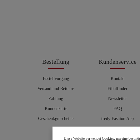
Bestellung
Kundenservice
Bestellvorgang
Kontakt
Versand und Retoure
Filialfinder
Zahlung
Newsletter
Kundenkarte
FAQ
Geschenkgutscheine
tredy Fashion App
Größentabelle
Diese Website verwendet Cookies, um eine bestmög
Hosenberater