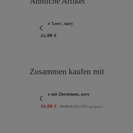
Ähnliche Artikel
Produktgalerie überspringen
Bluse 'Love', navy
35,99 €
Zusammen kaufen mit
Produktgalerie überspringen
nen, schwarz
Bluse mit Ziersteinen, navy
18,00 €
35,99 €
(49.99% gespart)