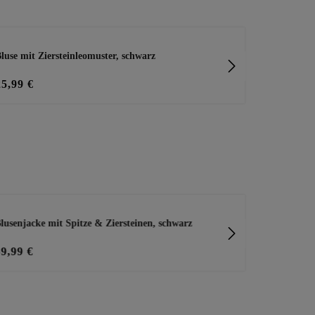
luse mit Ziersteinleomuster, schwarz
Tencel-Bluse
25,99 €
39,99 €
lusenjacke mit Spitze & Ziersteinen, schwarz
Wide Leg Ho
59,99 €
39,99 €