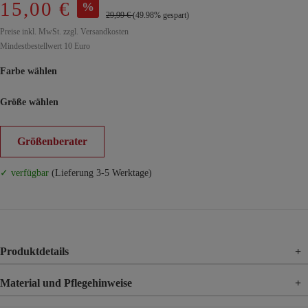
15,00 €
%
29,99 €
(49.98% gespart)
Preise inkl. MwSt. zzgl. Versandkosten
Mindestbestellwert 10 Euro
Farbe wählen
Größe wählen
Größenberater
✓ verfügbar
(Lieferung 3-5 Werktage)
Produktdetails
+
Material und Pflegehinweise
+
Material
92% Baumwolle, 8% Elasthan