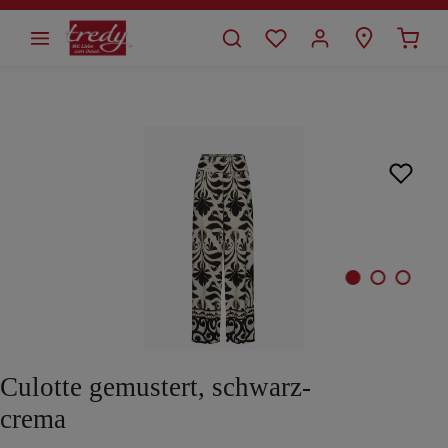
alt springen
Bildergalerie überspringen
Culotte gemustert, schwarz-
crema