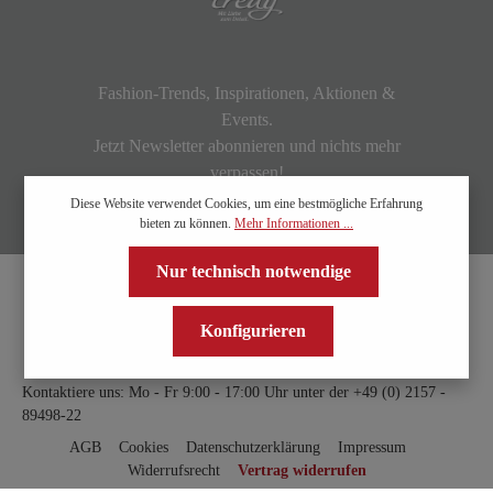
Fashion-Trends, Inspirationen, Aktionen &
Events.
Jetzt Newsletter abonnieren und nichts mehr
verpassen!
Diese Website verwendet Cookies, um eine bestmögliche Erfahrung
bieten zu können.
Mehr Informationen ...
Nur technisch notwendige
Konfigurieren
Kontaktiere uns: Mo - Fr 9:00 - 17:00 Uhr unter der
+49 (0) 2157 -
89498-22
AGB
Cookies
Datenschutzerklärung
Impressum
Widerrufsrecht
Vertrag widerrufen