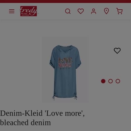
alt springen
Bildergalerie überspringen
Denim-Kleid 'Love more',
bleached denim