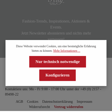
Fashion-Trends, Inspirationen, Aktionen &
Events.
Jetzt Newsletter abonnieren und nichts mehr
verpassen!
Diese Website verwendet Cookies, um eine bestmögliche Erfahrung
bieten zu können.
Mehr Informationen ...
Nur technisch notwendige
Konfigurieren
Kontaktiere uns: Mo - Fr 9:00 - 17:00 Uhr unter der
+49 (0) 2157 -
89498-22
AGB
Cookies
Datenschutzerklärung
Impressum
Widerrufsrecht
Vertrag widerrufen