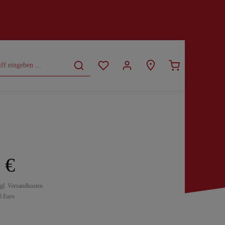
CURVY
SALE
 €
zgl. Versandkosten
0 Euro