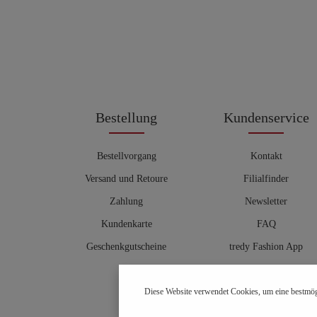
Bestellung
Kundenservice
Bestellvorgang
Kontakt
Versand und Retoure
Filialfinder
Zahlung
Newsletter
Kundenkarte
FAQ
Geschenkgutscheine
tredy Fashion App
Größentabelle
Diese Website verwendet Cookies, um eine bestmög
Hosenberater
OUTLET