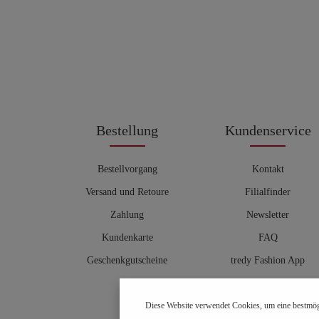
Bestellung
Kundenservice
Bestellvorgang
Kontakt
Versand und Retoure
Filialfinder
Zahlung
Newsletter
Kundenkarte
FAQ
Geschenkgutscheine
tredy Fashion App
Größentabelle
Diese Website verwendet Cookies, um eine bestmög
Hosenberater