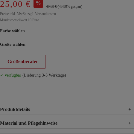
25,00 €
%
49,99 €
(49.99% gespart)
Preise inkl. MwSt. zzgl. Versandkosten
Mindestbestellwert 10 Euro
Farbe wählen
Größe wählen
Größenberater
✓ verfügbar
(Lieferung 3-5 Werktage)
Produktdetails
+
Material und Pflegehinweise
+
Material
84% Modal, 16% Polyester