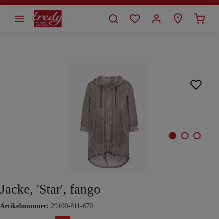
alt springen
Bildergalerie überspringen
Jacke, 'Star', fango
Artikelnummer:
29100-811-670