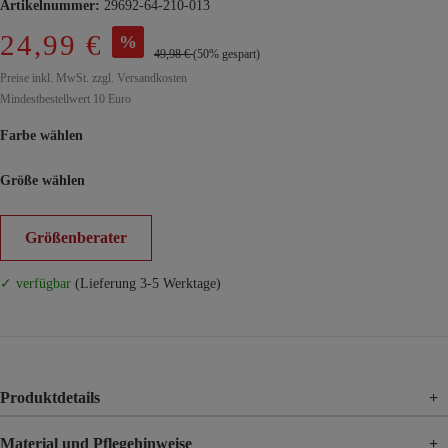
Artikelnummer:
29692-64-210-013
24,99 €
%
49,98 €
(50% gespart)
Preise inkl. MwSt. zzgl. Versandkosten
Mindestbestellwert 10 Euro
Farbe wählen
Größe wählen
Größenberater
✓ verfügbar
(Lieferung 3-5 Werktage)
Produktdetails
+
Material und Pflegehinweise
+