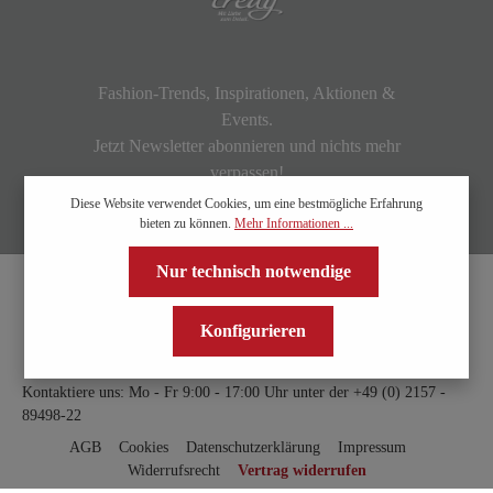
Fashion-Trends, Inspirationen, Aktionen &
Events.
Jetzt Newsletter abonnieren und nichts mehr
verpassen!
Diese Website verwendet Cookies, um eine bestmögliche Erfahrung
bieten zu können.
Mehr Informationen ...
Nur technisch notwendige
Konfigurieren
Kontaktiere uns: Mo - Fr 9:00 - 17:00 Uhr unter der
+49 (0) 2157 -
89498-22
AGB
Cookies
Datenschutzerklärung
Impressum
Widerrufsrecht
Vertrag widerrufen