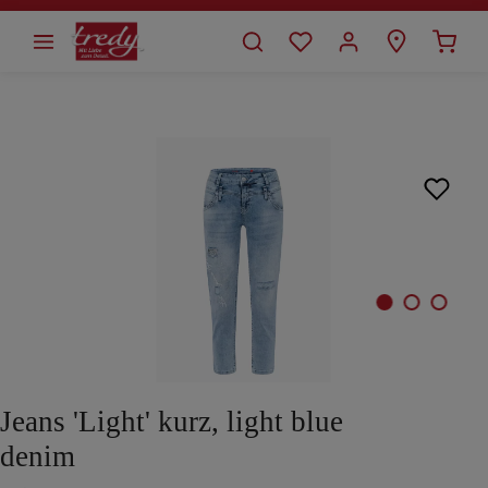
alt springen
Bildergalerie überspringen
Jeans 'Light' kurz, light blue
denim